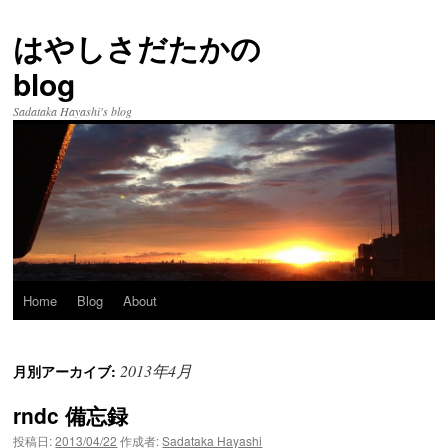
はやしさだたかの
blog
Sadataka Hayashi's blog
Home
Blog
About
コ
ン
2013年4月
月別アーカイブ:
テ
rndc 備忘録
ン
投稿日:
2013/04/22
作成者:
Sadataka Hayashi