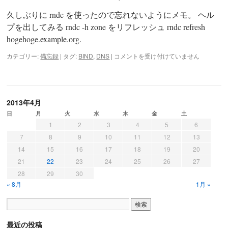
ツ
久しぶりに rndc を使ったので忘れないようにメモ。 ヘル
へ
プを出してみる rndc -h zone をリフレッシュ rndc refresh
hogehoge.example.org.
ス
rndc
カテゴリー:
備忘録
|
タグ:
BIND
,
DNS
|
コメントを受け付けていません
キ
備
忘
ッ
録
は
プ
2013年4月
日
月
火
水
木
金
土
1
2
3
4
5
6
7
8
9
10
11
12
13
14
15
16
17
18
19
20
21
22
23
24
25
26
27
28
29
30
« 8月
1月 »
最近の投稿