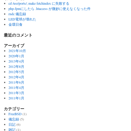
cd /usr/ports/; make fetchindex に失敗する
php-fpmにしたら .htaccess が微妙に使えなくなった件
rndc 備忘録
LED電球が壊れた
金環日食
最近のコメント
アーカイブ
2021年10月
2020年1月
2013年4月
2012年8月
2012年5月
2012年4月
2011年6月
2011年4月
2011年3月
2011年1月
カテゴリー
FreeBSD
(1)
備忘録
(5)
日記
(6)
雑記
(1)