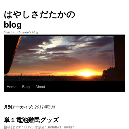
はやしさだたかの
blog
Sadataka Hayashi's blog
Home
Blog
About
コ
ン
2011年3月
月別アーカイブ:
テ
単１電池難民グッズ
ン
投稿日:
2011/03/23
作成者:
Sadataka Hayashi