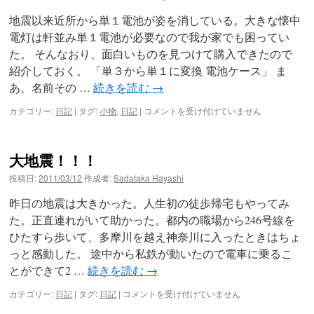
ツ
地震以来近所から単１電池が姿を消している。大きな懐中
へ
電灯は軒並み単１電池が必要なので我が家でも困ってい
た。 そんなおり、面白いものを見つけて購入できたので
ス
紹介しておく。 「単３から単１に変換 電池ケース」 ま
キ
あ、名前その …
続きを読む
→
ッ
単
カテゴリー:
日記
|
タグ:
小物
,
日記
|
コメントを受け付けていません
１
電
プ
池
大地震！！！
難
民
投稿日:
2011/03/12
作成者:
Sadataka Hayashi
グ
ッ
昨日の地震は大きかった。人生初の徒歩帰宅もやってみ
ズ
た。正直連れがいて助かった。都内の職場から246号線を
は
ひたすら歩いて、多摩川を越え神奈川に入ったときはちょ
っと感動した。 途中から私鉄が動いたので電車に乗るこ
とができて2 …
続きを読む
→
大
カテゴリー:
日記
|
タグ:
日記
|
コメントを受け付けていません
地