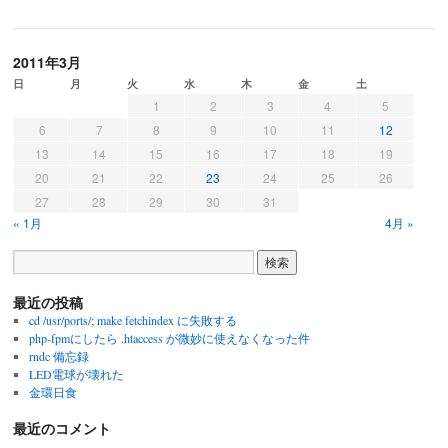
震！！！
は
2011年3月
日
月
火
水
木
金
土
1
2
3
4
5
6
7
8
9
10
11
12
13
14
15
16
17
18
19
20
21
22
23
24
25
26
27
28
29
30
31
« 1月
4月 »
最近の投稿
cd /usr/ports/; make fetchindex に失敗する
php-fpmにしたら .htaccess が微妙に使えなくなった件
rndc 備忘録
LED電球が壊れた
金環日食
最近のコメント