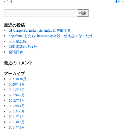
« 1月
4月 »
最近の投稿
cd /usr/ports/; make fetchindex に失敗する
php-fpmにしたら .htaccess が微妙に使えなくなった件
rndc 備忘録
LED電球が壊れた
金環日食
最近のコメント
アーカイブ
2021年10月
2020年1月
2013年4月
2012年8月
2012年5月
2012年4月
2011年6月
2011年4月
2011年3月
2011年1月