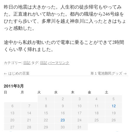
ツ
昨日の地震は大きかった。人生初の徒歩帰宅もやってみ
へ
た。正直連れがいて助かった。都内の職場から246号線を
ひたすら歩いて、多摩川を越え神奈川に入ったときはちょ
ス
っと感動した。
キ
途中から私鉄が動いたので電車に乗ることができて2時間
ッ
くらい早く帰れました。
プ
カテゴリー:
日記
タグ:
日記
パーマリンク
←
はじめの言葉
単１電池難民グッズ
→
2011年3月
日
月
火
水
木
金
土
1
2
3
4
5
6
7
8
9
10
11
12
13
14
15
16
17
18
19
20
21
22
23
24
25
26
27
28
29
30
31