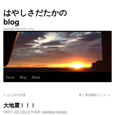
はやしさだたかの
blog
Sadataka Hayashi's blog
Home
Blog
About
コ
ン
←
はじめの言葉
単１電池難民グッズ
→
テ
大地震！！！
ン
投稿日:
2011/03/12
作成者:
Sadataka Hayashi